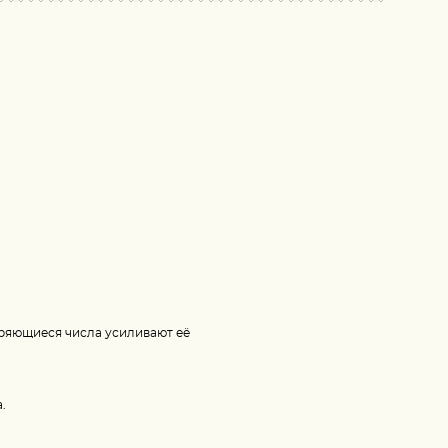
оряющиеся числа усиливают её
.