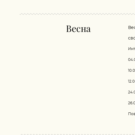
Весна
Ве
св
Инт
04.
10.
12.
24.
26.
Пов