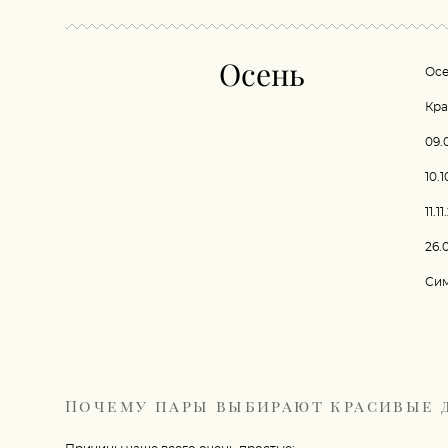
Осень
Осе
Кра
09.
10.
11.1
26.
Сим
Почему пары выбирают красивые 