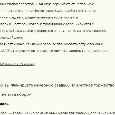
ных этапов подготовки. Многие пары мечтают не только о
оличном сочетании цифр, которое будет особенным и легко
ики и создаёт ощущение уникальности момента.
 двоек и шестёрок, которые традиционно ассоциируются с
тье я собрала самые интересные и популярные даты для свадьбы
дходящий день.
 15 лет и знаю, как важно заранее планировать дату, особенно
 ЗАГСах, а также у фотографов и других свадебных специалистов,
//lilifadeeva.ru/wedding
ли вы планируете камерную свадьбу или уютное торжество,
личным выбором.
враль
раль — традиционно романтичный месяц для свадьбы, особенно из-за