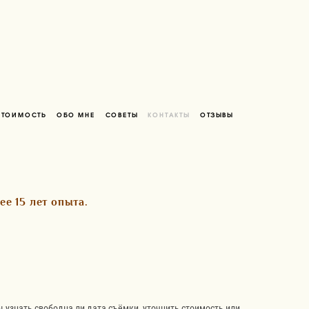
СТОИМОСТЬ
ОБО МНЕ
СОВЕТЫ
КОНТАКТЫ
ОТЗЫВЫ
е 15 лет опыта.
ы узнать свободна ли дата съёмки, уточнить стоимость или